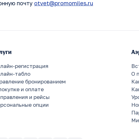
ронную почту
otvet@promomiles.ru
луги
Аэ
лайн-регистрация
Вс
лайн-табло
О 
равление бронированием
Ка
покупке и оплате
Ка
правления и рейсы
Ур
рсональные опции
Но
Па
Ми