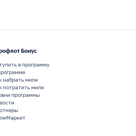
рофлот Бонус
тупить в программу
программе
к набрать мили
к потратить мили
овни программы
вости
ртнеры
лиМаркет